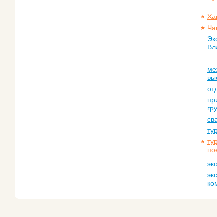
Ха
Ча
Эк
Вл
ме
вы
от
пр
гр
св
ту
ту
по
эк
эк
ко