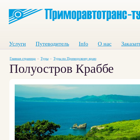
Услуги
Путеводитель
Info
О нас
Заказат
Главная страница
Туры
Туры по Приморскому краю
Полуостров Краббе