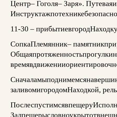
Центр– Гоголя– Заря». Путевая
Инструктажпотехникебезопасно
11-30 – прибытиевгородНаходк
СопкаПлемянник– памятникприр
Общаяпротяженностьпрогулкина
времявдвиженииориентировочн
Сначаламыподнимемсянавершин
заливомигородомНаходкой, рел
ПослеспустимсявпещеруИсполн
Залпещерысловноукрытотвнешне