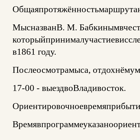
Общаяпротяжённостьмаршрутан
МысназванВ. М. Бабкинымвчест
которыйпринималучастиевиссл
в1861 году.
Послеосмотрамыса, отдохнёму
17-00 - выездвоВладивосток.
Ориентировочноевремяприбытия
Времявпрограммеуказаноориен