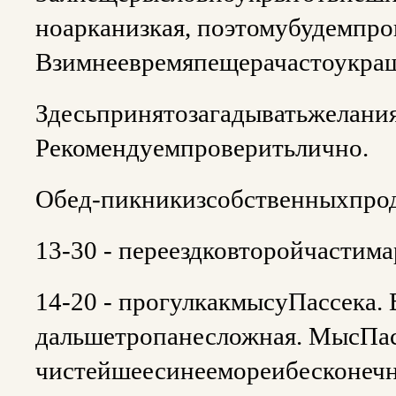
ноарканизкая, поэтомубудемпро
Взимнеевремяпещерачастоукра
Здесьпринятозагадыватьжелани
Рекомендуемпроверитьлично.
Обед-пикникизсобственныхпрод
13-30 - переездковторойчастим
14-20 - прогулкакмысуПассека
дальшетропанесложная. МысПа
чистейшеесинеемореибесконечн