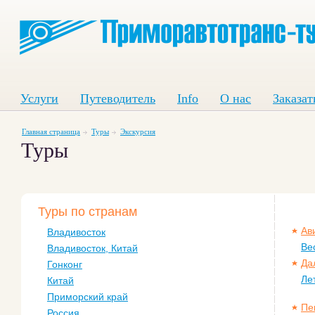
Услуги
Путеводитель
Info
О нас
Заказат
Главная страница
Туры
Экскурсия
Туры
Туры по странам
Ав
Владивосток
Ве
Владивосток, Китай
Да
Гонконг
Ле
Китай
Приморский край
Пе
Россия