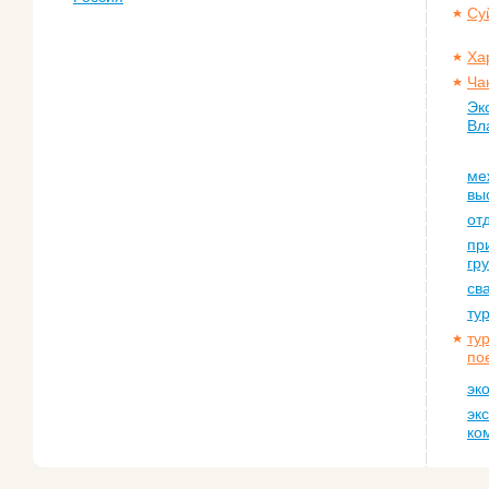
Су
Ха
Ча
Эк
Вл
ме
вы
от
пр
гр
св
ту
ту
по
эк
эк
ко