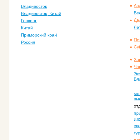
Ав
Владивосток
Ве
Владивосток, Китай
Да
Гонконг
Ле
Китай
Приморский край
Пе
Россия
Су
Ха
Ча
Эк
Вл
ме
вы
от
пр
гр
св
ту