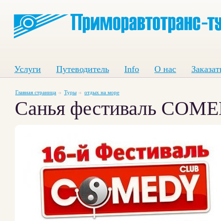
Услуги
Путеводитель
Info
О нас
Заказат
Главная страница
Туры
отдых на море
Санья фестиваль COM