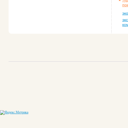
ту
по
эк
эк
ко