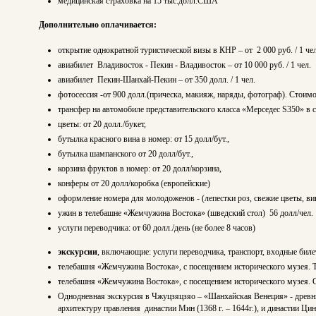
медицинская страховка на 15 тыс.долл.США
Дополнительно оплачивается:
открытие однократной туристической визы в КНР – от 2 000 руб. / 1 чел
авиабилет Владивосток - Пекин - Владивосток – от 10 000 руб. / 1 чел.
авиабилет Пекин-Шанхай-Пекин – от 350 долл. / 1 чел.
фотосессия -от 900 долл.(прическа, макияж, наряды, фотограф). Стоимо
трансфер на автомобиле представительского класса «Мерседес S350» в 
цветы: от 20 долл./букет,
бутылка красного вина в номер: от 15 долл/бут.,
бутылка шампанского от 20 долл/бут.,
корзина фруктов в номер: от 20 долл/корзина,
конферы от 20 долл/коробка (европейские)
оформление номера для молодоженов - (лепестки роз, свежие цветы, ви
ужин в телебашне «Жемчужина Востока» (шведский стол) 56 долл/чел.
услуги переводчика: от 60 долл./день (не более 8 часов)
экскурсии
, включающие: услуги переводчика, транспорт, входные бил
телебашня «Жемчужина Востока», с посещением исторического музея. Ту
телебашня «Жемчужина Востока», с посещением исторического музея. С
Однодневная экскурсия в Чжуцзяцзяо – «Шанхайская Венеция» - древни
архитектуру правления династии Мин (1368 г. – 1644г.), и династии Цин