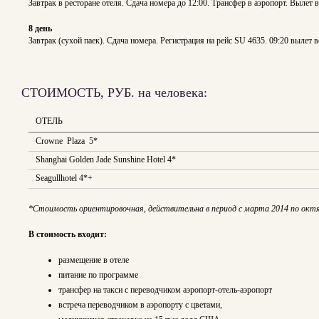
Завтрак в ресторане отеля. Сдача номера до 12:00. Трансфер в аэропорт. Вылет
8 день
Завтрак (сухой паек). Сдача номера. Регистрация на рейс SU 4635. 09:20 вылет 
СТОИМОСТЬ, РУБ. на человека:
ОТЕЛЬ
Crowne Plaza 5*
Shanghai Golden Jade Sunshine Hotel 4*
Seagullhotel 4*+
*Стоимость ориентировочная, действительна в период с марта 2014 по октяб
В стоимость входит:
размещение в отеле
питание по программе
трансфер на такси с переводчиком аэропорт-отель-аэропорт
встреча переводчиком в аэропорту с цветами,