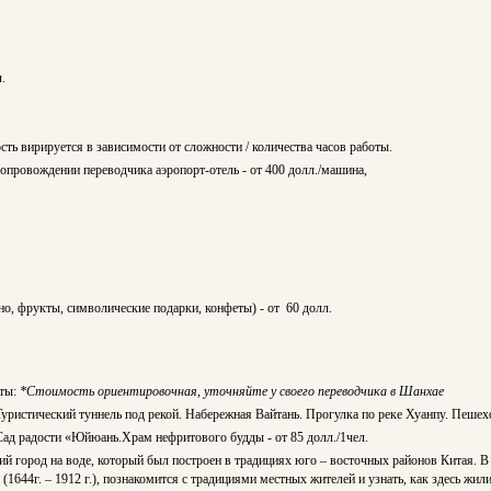
.
сть вирируется в зависимости от сложности / количества часов работы.
сопровождении переводчика аэропорт-отель - от 400 долл./машина,
но, фрукты, символические подарки, конфеты) - от 60 долл.
еты:
*Стоимость ориентировочная, уточняйте у своего переводчика в Шанхае
ристический туннель под рекой. Набережная Вайтань. Прогулка по реке Хуанпу. Пешехо
ад радости «Юйюань.Храм нефритового будды - от 85 долл./1чел.
й город на воде, который был построен в традициях юго – восточных районов Китая. В
 (1644г. – 1912 г.), познакомится с традициями местных жителей и узнать, как здесь ж