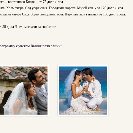
 – восточного Китая. - от 75 долл./1чел
. Холм тигра. Сад уединения. Городские ворота. Музей чая. - от 120 долл./1чел.
ка на катере Сиху. Храм холодной горы. Парк цветной гавани.- от 130 долл./1чел.
58 долл./1чел, массажи за свой счет.
рограмму с учетом Ваших пожеланий!