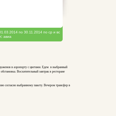
01.03.2014 по 30.11.2014 по ср и вс
т:
авиа
доженов в аэропорту с цветами. Едем в выбранный
 обстановка. Восхитительный завтрак в ресторане
ссию согласно выбранному пакету. Вечером трансфер в