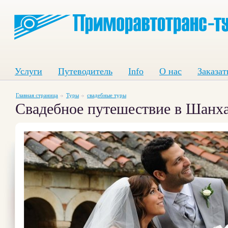
Услуги
Путеводитель
Info
О нас
Заказат
Главная страница
Туры
свадебные туры
Свадебное путешествие в Шанх