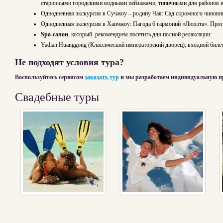
старинными городскими водными пейзажами, типичными для районов юго
Однодневная экскурсия в Сучжоу – родину Чая: Сад скромного чиновника
Однодневная экскурсия в Ханчжоу: Пагода 6 гармоний «Люхэта». Прогул
Spa
-салон
, который рекомендуем посетить для полной релаксации:
Yadian Huanggong (Классический императорский дворец), входной билет: 
Не подходят условия тура?
Воспользуйтесь сервисом
заказать тур
и мы разработаем индивидуальную п
Свадебные туры