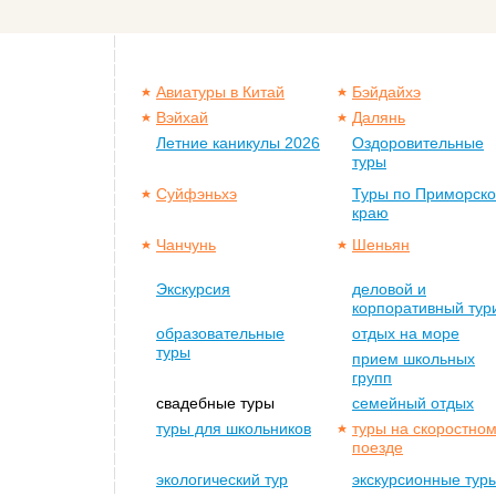
Авиатуры в Китай
Бэйдайхэ
Вэйхай
Далянь
Летние каникулы 2026
Оздоровительные
туры
Суйфэньхэ
Туры по Приморск
краю
Чанчунь
Шеньян
Экскурсия
деловой и
корпоративный тур
образовательные
отдых на море
туры
прием школьных
групп
свадебные туры
семейный отдых
туры для школьников
туры на скоростно
поезде
экологический тур
экскурсионные тур