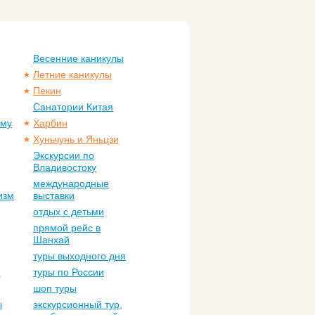
Весенние каникулы
Летние каникулы
Пекин
Санатории Китая
ому
Харбин
Хуньчунь и Яньцзи
Экскурсии по
Владивостоку
международные
изм
выставки
отдых с детьми
прямой рейс в
Шанхай
туры выходного дня
м
туры по России
шоп туры
ы
экскурсионный тур,