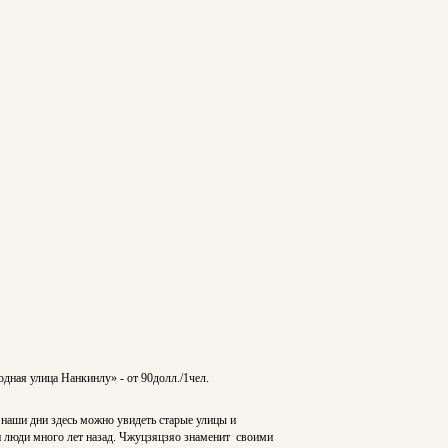
дная улица Нанкинлу» - от 90долл./1чел.
 наши дни здесь можно увидеть старые улицы и
или люди много лет назад. Чжуцзяцзяо знаменит своими