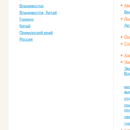
Ав
Владивосток
Ве
Владивосток, Китай
Да
Гонконг
Ле
Китай
Приморский край
Пе
Россия
Су
Ха
Ча
Эк
Вл
ме
вы
от
пр
гр
св
ту