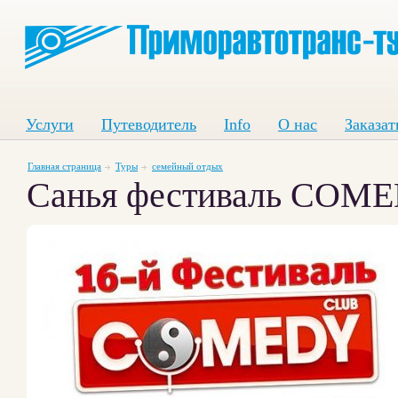
Услуги
Путеводитель
Info
О нас
Заказат
Главная страница
Туры
семейный отдых
Санья фестиваль COM