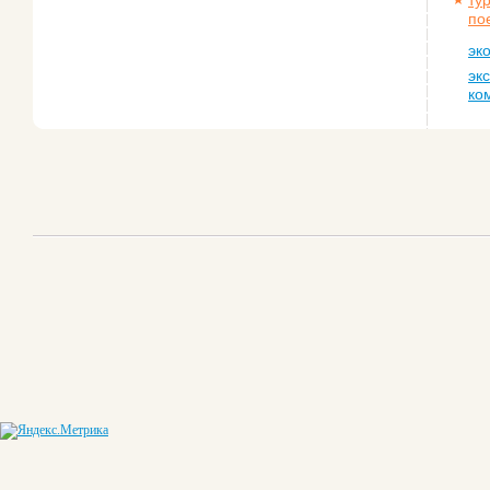
ту
по
эк
эк
ко