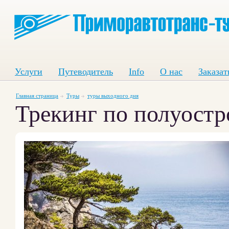
Услуги
Путеводитель
Info
О нас
Заказат
Главная страница
Туры
туры выходного дня
Трекинг по полуостр