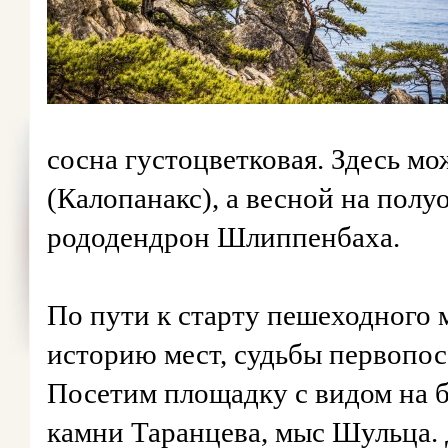
сосна густоцветковая. Здесь м
(Калопанакс), а весной на полу
рододендрон Шлиппенбаха.
По пути к старту пешеходного 
историю мест, судьбы первопос
Посетим площадку с видом на б
камни Таранцева, мыс Шульца.