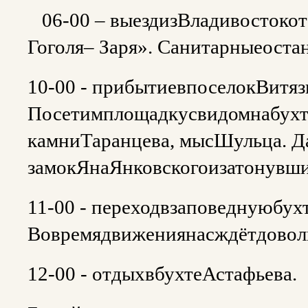
⠀06-00 – выездизВладивостокот
Гоголя– Заря». Санитарныеост
10-00 - прибытиевпоселокВитяз
Посетимплощадкусвидомнабухт
камниТаранцева, мысШульца. 
замокЯнаЯнковскогоизатонувш
11-00 - переходвзаповеднуюбух
Вовремядвижениянасждётдоволь
12-00 - отдыхвбухтеАстафьева.