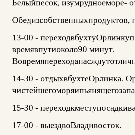
Белыйпесок, изумрудноеморе- 
Обедизсобственныхпродуктов, п
13-00 - переходвбухтуОрлинку
времявпутиоколо90 минут.
Вовремяпереходанасждутотлич
14-30 - отдыхвбухтеОрлинка. 
чистейшегоморяипьянящегозапа
15-30 - переходкместупосадкива
17-00 - выездвоВладивосток.