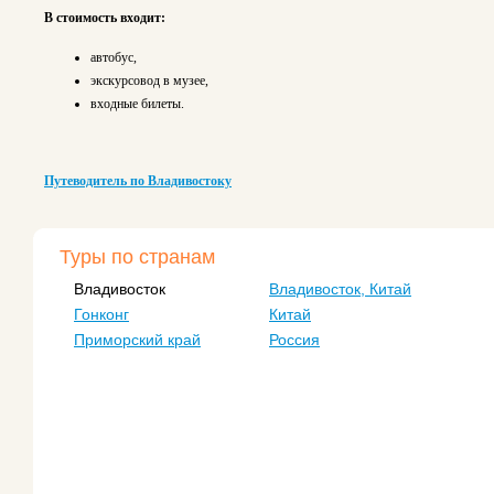
В стоимость входит:
автобус,
экскурсовод в музее,
входные билеты.
Путеводитель по Владивостоку
Туры по странам
Владивосток
Владивосток, Китай
Гонконг
Китай
Приморский край
Россия