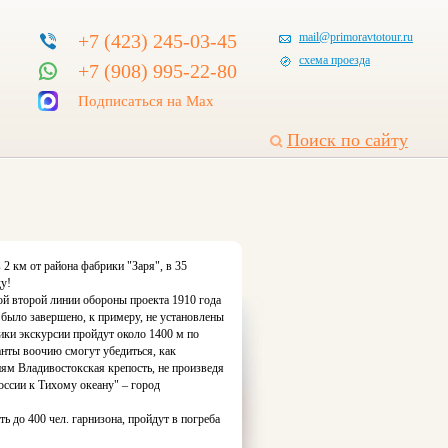
+7 (423) 245-03-45
mail@primoravtotour.ru
схема проезда
+7 (908) 995-22-80
Подписаться на Max
Поиск по сайту
2 км от района фабрики "Заря", в 35
ду!
ой второй линии обороны проекта 1910 года
 было завершено, к примеру, не установлены
ники экскурсии пройдут около 1400 м по
ты воочию смогут убедиться, как
ям Владивостокская крепость, не произведя
оссии к Тихому океану" – город
 до 400 чел. гарнизона, пройдут в погреба