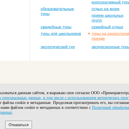
корпоративный тур
образовательные
отдых на море
туры
прием школьных
групп
свадебные туры
семейный отдых
туры для школьников
туры на скоростно
поезде
экологический тур
экскурсионные тур
ьзоваться данным сайтом, я выражаю свое согласие ООО «Приморавтотра
 персональных данных, в том числе с использованием метрических про
т файлы cookie и метаданные. Продолжая просматривать его, вы соглашае
Головной офис: Владивосток, ул. Комсомольская, 7А.
 нами файлов cookie и метаданных в соответствии с
Политикой обработк
Тел.: +7-908-995-22-80 Факс: (423) 2450821
Электронная почта:
mail@primoravtotour.ru
данных
.
Политика обработки персональных данных
Отказаться