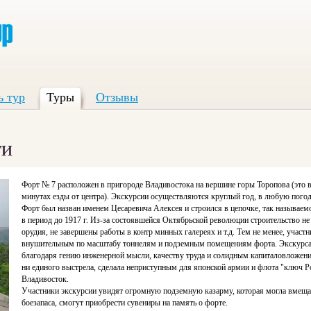
ь тур
Туры
Отзывы
ти
Форт № 7 расположен в пригороде Владивостока на вершине горы Торопова (это в 
минутах езды от центра). Экскурсии осуществляются круглый год, в любую пого
Форт был назван именем Цесаревича Алексея и строился в цепочке, так называем
в период до 1917 г. Из-за состоявшейся Октябрьской революции строительство не
орудия, не завершены работы в контр минных галереях и т.д. Тем не менее, участ
внушительным по масштабу тоннелям и подземным помещениям форта. Экскурсан
благодаря гению инженерной мысли, качеству труда и солидным капиталовложени
ни единого выстрела, сделала неприступным для японской армии и флота "ключ Р
Владивосток.
Участники экскурсии увидят огромную подземную казарму, которая могла вмещать
боезапаса, смогут приобрести сувениры на память о форте.