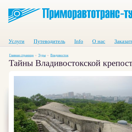
Услуги
Путеводитель
Info
О нас
Заказат
Главная страница
Туры
Владивосток
Тайны Владивостокской крепос