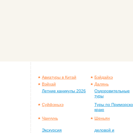
Авиатуры в Китай
Бэйдайхэ
Вэйхай
Далянь
Летние каникулы 2026
Оздоровительные
туры
Суйфэньхэ
Туры по Приморск
краю
Чанчунь
Шеньян
Экскурсия
деловой и