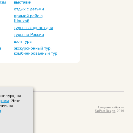
изм
выставки
отдых с детьми
прямой рейс в
Шанхай
туры выходного дня
м
туры по России
шоп туры
ы
экскурсионный тур,
комбинированный тур
нс-тур», на
грамм
. Этот
тесь на
Создание сайта —
и
FarPost Design
, 2010