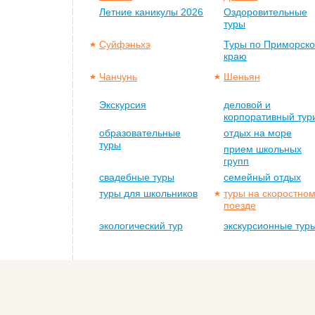
Летние каникулы 2026
Оздоровительные
туры
Суйфэньхэ
Туры по Приморск
краю
Чанчунь
Шеньян
Экскурсия
деловой и
корпоративный тур
образовательные
отдых на море
туры
прием школьных
групп
свадебные туры
семейный отдых
туры для школьников
туры на скоростно
поезде
экологический тур
экскурсионные тур