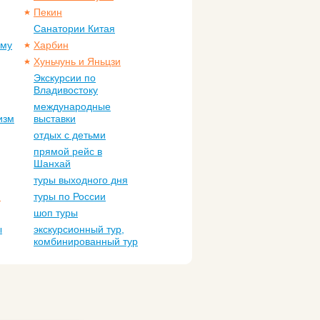
Пекин
Санатории Китая
ому
Харбин
Хуньчунь и Яньцзи
Экскурсии по
Владивостоку
международные
изм
выставки
отдых с детьми
прямой рейс в
Шанхай
туры выходного дня
м
туры по России
шоп туры
ы
экскурсионный тур,
комбинированный тур