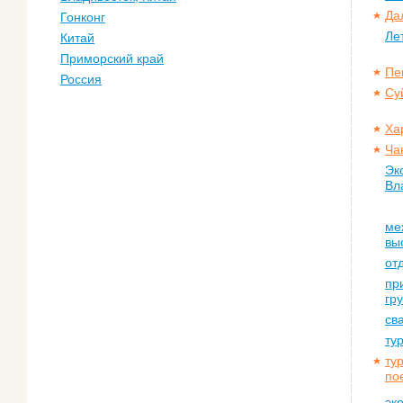
Да
Гонконг
Ле
Китай
Приморский край
Пе
Россия
Су
Ха
Ча
Эк
Вл
ме
вы
от
пр
гр
св
ту
ту
по
эк