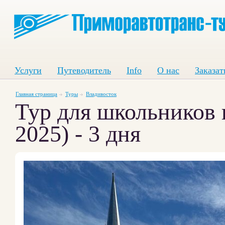
Услуги
Путеводитель
Info
О нас
Заказат
Главная страница
Туры
Владивосток
Тур для школьников 
2025) - 3 дня