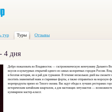
ь тур
Туры
Отзывы
- 4 дня
Добро пожаловать во Владивосток — гастрономическую жемчужину Дальнего Вос
вкусов и культурных открытий одного из самых колоритных городов России. Вла
и богатая история, но и рай для гурманов. В течение нескольких дней вы сможете
посетить знаменитый маяк и старинные форты, а также отправиться на морскую 
морепродукты прямо из Тихого океана. Вас ждут обеды в лучших ресторанах город
историческим китайским кварталом, а для настоящих энтузиастов — возможность
кулинарном мастер-классе.