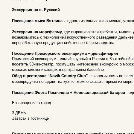
Экскурсия на о. Русский
Посещение мыса Вятлина -
одного из самых живописных, уголк
Экскурсия на мореферму
, где выращиваются гребешки, мидии, 
познакомитесь с технологией искусственного разведения дальнев
переработанную продукцию собственного производства.
Посещение Приморского океанариума + дельфинария
Приморский океанариум - самый крупный в России с богатейшей 
посетить 5D-кинотеатр, послушать интересную экскурсию о морск
морских млекопитающих в центральном бассейне.
Обед в ресторане “Novik Country Club”
- экологичность во все
морепродукты попадают на кухню, можно сказать, прямо из моря
Посещение Форта Поспелова + Новосильцевской батареи
- од
Возвращение в город
3 ДЕНЬ
Завтрак в гостинице