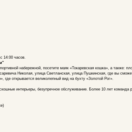
с 14:00 часов.
м"
портивной набережной, посетите маяк «Токаревская кошка», а также: п
аревича Николая, улица Светланская, улица Пушкинская, где вы сможе
», где открывается великолепный вид на бухту «Золотой Рог».
скошные интерьеры, безупречное обслуживание. Более 10 лет команда р
е)