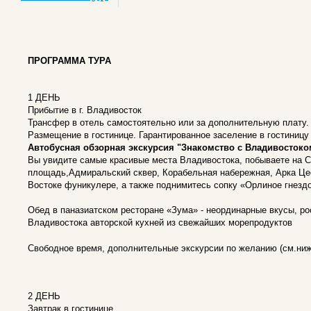
ПРОГРАММА ТУРА
1 ДЕНЬ
Прибытие в г. Владивосток
Трансфер в отель самостоятельно или за дополнительную плату.
Размещение в гостинице. Гарантированное заселение в гостиницу 
Автобусная обзорная экскурсия "Знакомство с Владивостоко
Вы увидите самые красивые места Владивостока, побываете на С
площадь,Адмиральский сквер, Корабельная набережная, Арка Цес
Востоке фуникулере, а также поднимитесь сопку «Орлиное гнездо
Обед в паназиатском ресторане «Зума» - неординарные вкусы, ро
Владивостока авторской кухней из свежайших морепродуктов
Свободное время, дополнительные экскурсии по желанию (см.ниж
2 ДЕНЬ
Завтрак в гостинице