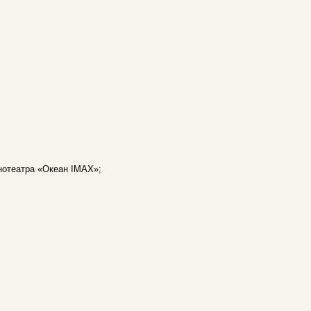
нотеатра «Океан IMAX»;