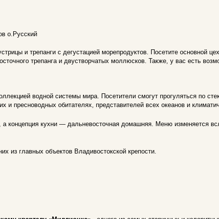
ов о.Русский
устрицы и трепанги с дегустацией морепродуктов. Посетите основной це
осточного трепанга и двустворчатых моллюсков. Также, у вас есть воз
коллекцией водной системы мира. Посетители смогут прогуляться по ст
их и пресноводных обитателях, представителей всех океанов и климатич
м, а концепция кухни — дальневосточная домашняя. Меню изменяется вс
.
них из главных объектов Владивостокской крепости.