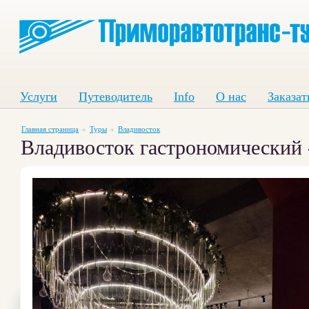
Услуги
Путеводитель
Info
О нас
Заказат
Главная страница
Туры
Владивосток
Владивосток гастрономический 