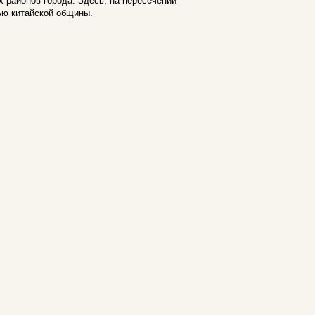
 районов города. Здесь, на пересечении
нью китайской общины.