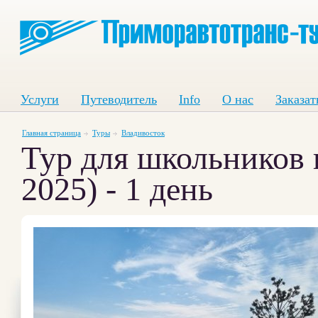
Услуги
Путеводитель
Info
О нас
Заказат
Главная страница
Туры
Владивосток
Тур для школьников 
2025) - 1 день