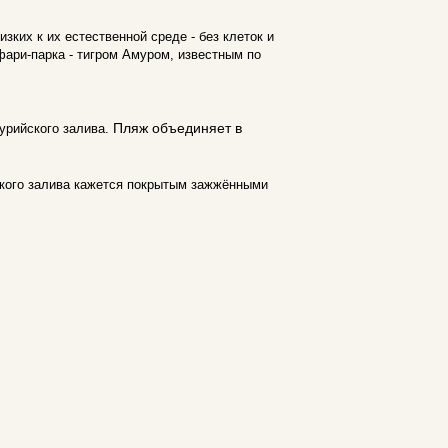
зких к их естественной среде - без клеток и
фари-парка - тигром Амуром, известным по
Пляж объединяет в
урийского залива.
ского залива кажется покрытым зажжёнными