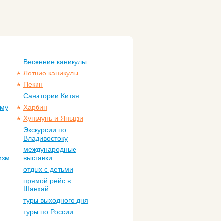
Весенние каникулы
Летние каникулы
Пекин
Санатории Китая
ому
Харбин
Хуньчунь и Яньцзи
Экскурсии по
Владивостоку
международные
изм
выставки
отдых с детьми
прямой рейс в
Шанхай
туры выходного дня
м
туры по России