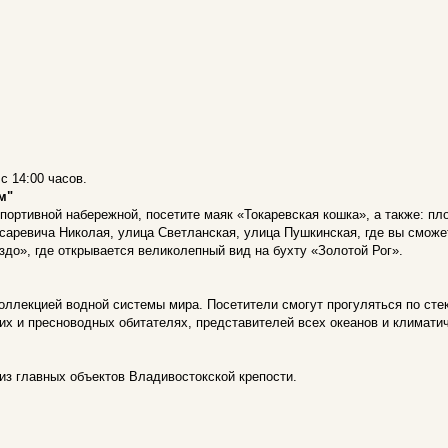
с 14:00 часов.
м"
портивной набережной, посетите маяк «Токаревская кошка», а также: п
аревича Николая, улица Светланская, улица Пушкинская, где вы сможе
здо», где открывается великолепный вид на бухту «Золотой Рог».
коллекцией водной системы мира. Посетители смогут прогуляться по ст
их и пресноводных обитателях, представителей всех океанов и климатич
из главных объектов Владивостокской крепости.