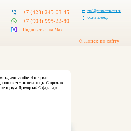
+7 (423) 245-03-45
mail@primoravtotour.ru
схема проезда
+7 (908) 995-22-80
Подписаться на Max
Поиск по сайту
и видами, узнайте об истории и
достопримечательности города: Спортивная
 океанариум, Приморский Сафари-парк,