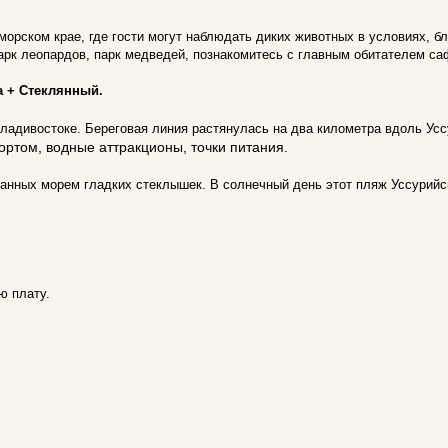
морском крае, где гости могут наблюдать диких животных в условиях, бли
парк леопардов, парк медведей, познакомитесь с главным обитателем са
 + Стеклянный.
дивостоке. Береговая линия растянулась на два километра вдоль Усс
ортом, водные аттракционы, точки питания.
анных морем гладких стеклышек. В солнечный день этот пляж Уссурий
ю плату.