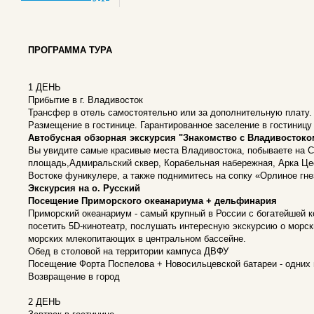
ПРОГРАММА ТУРА
1 ДЕНЬ
Прибытие в г. Владивосток
Трансфер в отель самостоятельно или за дополнительную плату.
Размещение в гостинице. Гарантированное заселение в гостиницу 
Автобусная обзорная экскурсия "Знакомство с Владивостоко
Вы увидите самые красивые места Владивостока, побываете на С
площадь,Адмиральский сквер, Корабельная набережная, Арка Цес
Востоке фуникулере, а также поднимитесь на сопку «Орлиное гне
Экскурсия на о. Русский
Посещение Приморского океанариума + дельфинария
Приморский океанариум - самый крупный в России с богатейшей 
посетить 5D-кинотеатр, послушать интересную экскурсию о морск
морских млекопитающих в центральном бассейне.
Обед в столовой на территории кампуса ДВФУ
Посещение Форта Поспелова + Новосильцевской батареи - одних 
Возвращение в город
2 ДЕНЬ