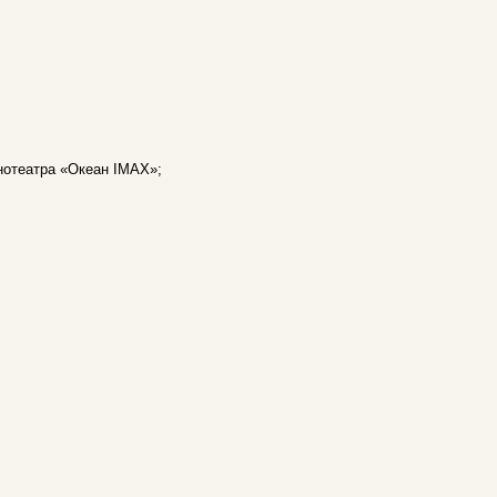
нотеатра «Океан IMAX»;