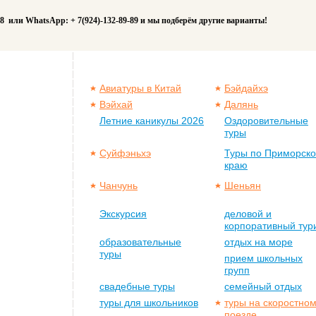
88 или WhatsApp: + 7(924)-132-89-89 и мы подберём другие варианты!
Авиатуры в Китай
Бэйдайхэ
Вэйхай
Далянь
Летние каникулы 2026
Оздоровительные
туры
Суйфэньхэ
Туры по Приморск
краю
Чанчунь
Шеньян
Экскурсия
деловой и
корпоративный тур
образовательные
отдых на море
туры
прием школьных
групп
свадебные туры
семейный отдых
туры для школьников
туры на скоростно
поезде