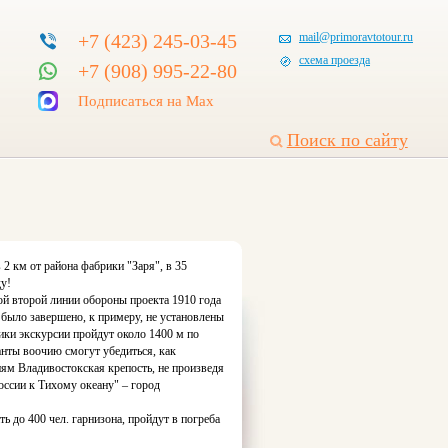
+7 (423) 245-03-45
mail@primoravtotour.ru
схема проезда
+7 (908) 995-22-80
Подписаться на Max
Поиск по сайту
2 км от района фабрики "Заря", в 35
ду!
ой второй линии обороны проекта 1910 года
 было завершено, к примеру, не установлены
ники экскурсии пройдут около 1400 м по
ты воочию смогут убедиться, как
ям Владивостокская крепость, не произведя
оссии к Тихому океану" – город
 до 400 чел. гарнизона, пройдут в погреба