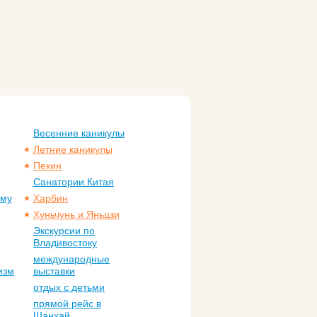
Весенние каникулы
Летние каникулы
Пекин
Санатории Китая
ому
Харбин
Хуньчунь и Яньцзи
Экскурсии по
Владивостоку
международные
изм
выставки
отдых с детьми
прямой рейс в
Шанхай