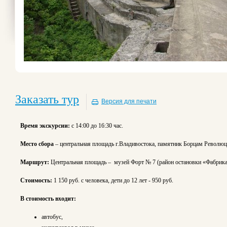
Заказать тур
Версия для печати
Время экскурсии:
с 14:00 до 16:30 час.
Место сбора
– центральная площадь г.Владивостока, памятник Борцам Революц
Маршрут:
Центральная площадь – музей Форт № 7 (район остановки «Фабрика 
Стоимость:
1 150 руб. с человека, дети до 12 лет - 950 руб.
В стоимость входит:
автобус,