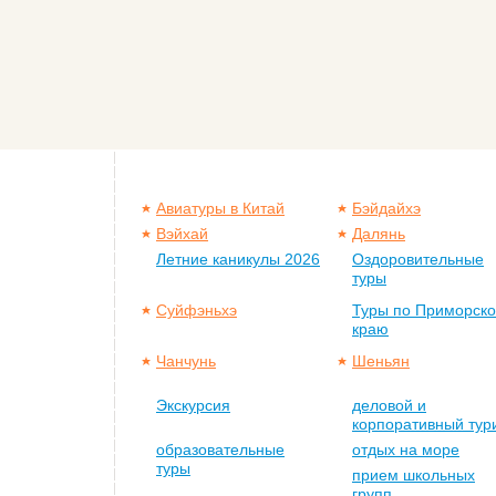
Авиатуры в Китай
Бэйдайхэ
Вэйхай
Далянь
Летние каникулы 2026
Оздоровительные
туры
Суйфэньхэ
Туры по Приморск
краю
Чанчунь
Шеньян
Экскурсия
деловой и
корпоративный тур
образовательные
отдых на море
туры
прием школьных
групп