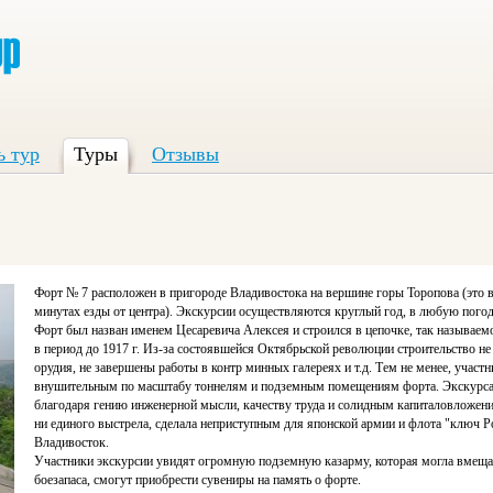
ь тур
Туры
Отзывы
Форт № 7 расположен в пригороде Владивостока на вершине горы Торопова (это в 
минутах езды от центра). Экскурсии осуществляются круглый год, в любую пого
Форт был назван именем Цесаревича Алексея и строился в цепочке, так называем
в период до 1917 г. Из-за состоявшейся Октябрьской революции строительство не
орудия, не завершены работы в контр минных галереях и т.д. Тем не менее, участ
внушительным по масштабу тоннелям и подземным помещениям форта. Экскурсан
благодаря гению инженерной мысли, качеству труда и солидным капиталовложени
ни единого выстрела, сделала неприступным для японской армии и флота "ключ Р
Владивосток.
Участники экскурсии увидят огромную подземную казарму, которая могла вмещать
боезапаса, смогут приобрести сувениры на память о форте.