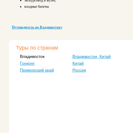
экскурсовод в музее,
входные билеты.
Путеводитель по Владивостоку
Туры по странам
Владивосток
Владивосток, Китай
Гонконг
Китай
Приморский край
Россия