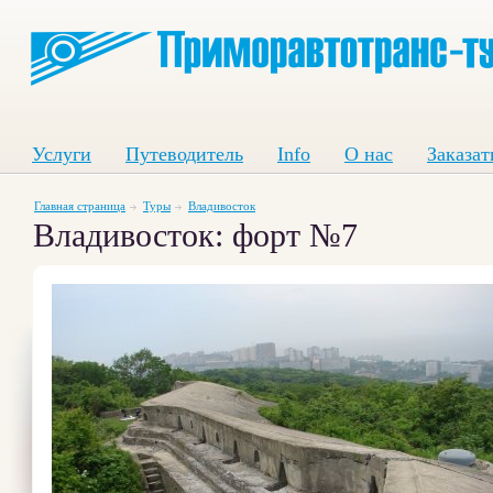
Услуги
Путеводитель
Info
О нас
Заказат
Главная страница
Туры
Владивосток
Владивосток: форт №7