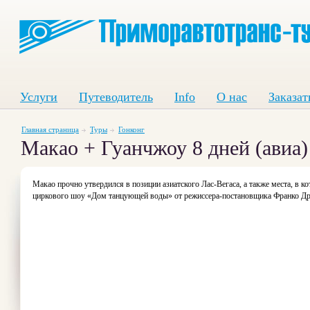
Услуги
Путеводитель
Info
О нас
Заказат
Главная страница
Туры
Гонконг
Макао + Гуанчжоу 8 дней (авиа)
Макао прочно утвердился в позиции азиатского Лас-Вегаса, а также места, в к
циркового шоу «Дом танцующей воды» от режиссера-постановщика Франко Драг