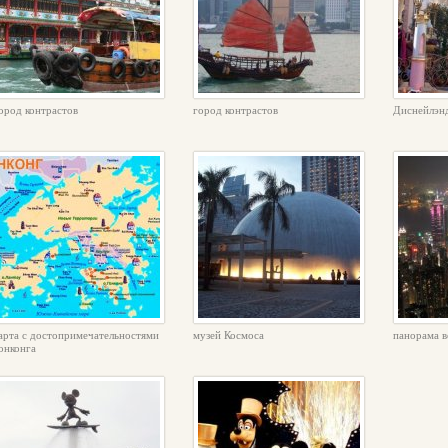
ород контрастов
город контрастов
Диснейлэн
арта с достопримечательностями
музей Космоса
панорама в
онконга