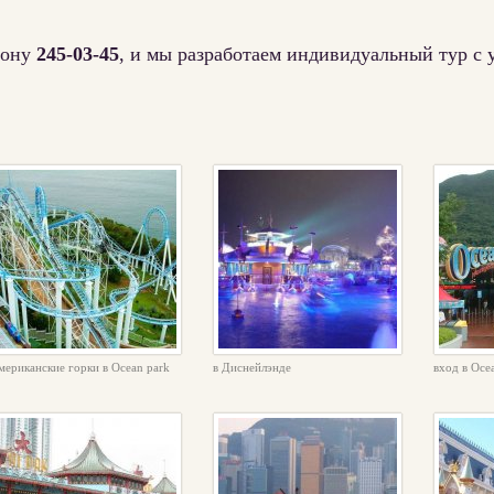
фону
245-03-45
, и мы разработаем индивидуальный тур с
мериканские горки в Ocean park
в Диснейлэнде
вход в Oce