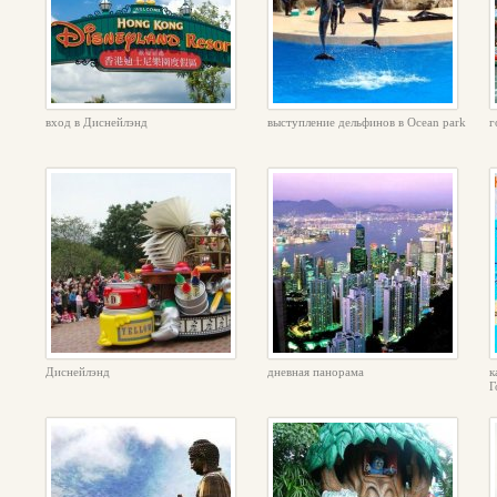
вход в Диснейлэнд
выступление дельфинов в Ocean park
г
Диснейлэнд
дневная панорама
к
Г