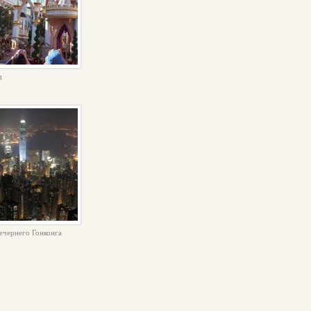
д
ечернего Гонконга