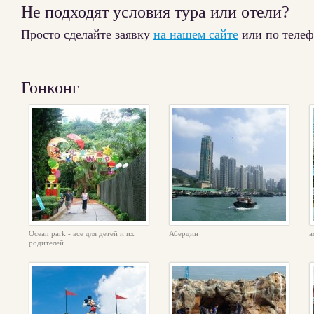
Не подходят условия тура или отели?
Просто сделайте заявку
на нашем сайте
или по теле
Гонконг
Ocean park - все для детей и их
Абердин
а
родителей