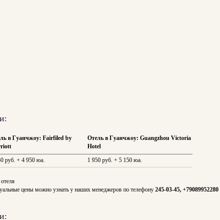
и:
ль в Гуанчжоу: Fairfiled by
Отель в Гуанчжоу: Guangzhou Victoria
riott
Hotel
50 руб. + 4 950 юа.
1 950 руб. + 5 150 юа.
 отеля
Актуальные цены можно узнать у наших менеджеров по телефону
245-03-45, +79089952280
и: