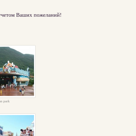
 учетом Ваших пожеланий!
an park