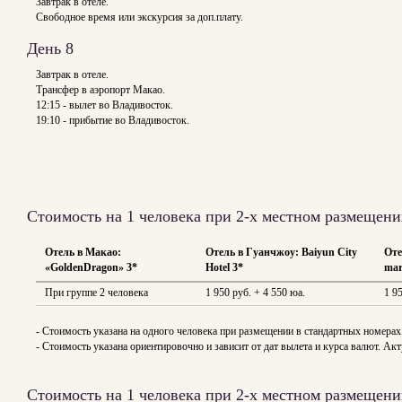
Завтрак в отеле.
Свободное время или экскурсия за доп.плату.
День 8
Завтрак в отеле.
Трансфер в аэропорт Макао.
12:15 - вылет во Владивосток.
19:10 - прибытие во Владивосток.
Стоимость на 1 человека при 2-х местном размещени
Отель в Макао:
Отель в Гуанчжоу: Baiyun City
Оте
«GoldenDragon» 3*
Hotel 3*
mar
При группе 2 человека
1 950 руб. + 4 550 юа.
1 9
- Стоимость указана на одного человека при размещении в стандартных номерах
- Стоимость указана ориентировочно и зависит от дат вылета и курса валют. 
Стоимость на 1 человека при 2-х местном размещени