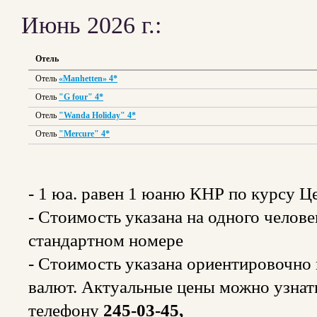
Июнь 2026 г.:
Отель
Отель
«Manhetten
»
4*
Отель
"G four" 4*
Отель
"Wanda Holiday" 4*
Отель
"Mercure" 4*
- 1 юа. равен 1 юаню КНР по курсу Ц
- Стоимость указана на одного челов
стандартном номере
- Стоимость указана ориентировочно и
валют. Актуальные цены можно узнат
телефону
245-03-45,