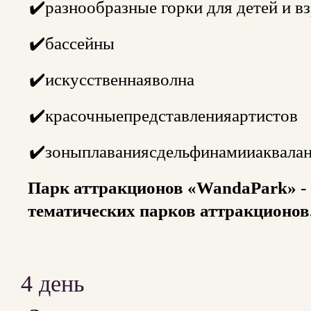
✔️разнообразные горки для детей и в
✔️бассейны
✔️искусственнаяволна
✔️красочныепредставленияартистов
✔️зоныплаваниясдельфинамииаквала
Парк аттракционов «WandaPark» - 
тематических парков аттракционов
4 день