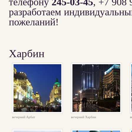
телефону
245-03-45
, +7 908
разработаем индивидуальны
пожеланий!
Харбин
вечерний Арбат
вечерний Харбин
в