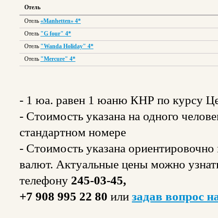
Отель
Отель
«Manhetten
»
4*
Отель
"G four" 4*
Отель
"Wanda Holiday" 4*
Отель
"Mercure" 4*
- 1 юа. равен 1 юаню КНР по курсу Ц
- Стоимость указана на одного челов
стандартном номере
- Стоимость указана ориентировочно и
валют. Актуальные цены можно узнат
телефону
245-03-45,
+7 908 995 22 80
или
задав вопрос н