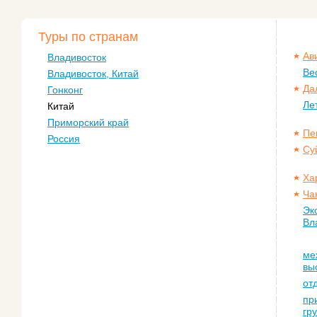
Туры по странам
Ав
Владивосток
Ве
Владивосток, Китай
Да
Гонконг
Ле
Китай
Приморский край
Пе
Россия
Су
Ха
Ча
Эк
Вл
ме
вы
от
пр
гр