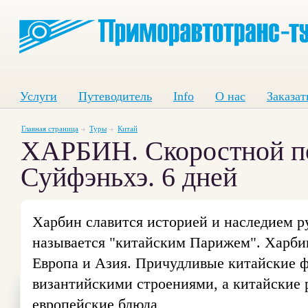
Услуги
Путеводитель
Info
О нас
Заказат
Главная страница
Туры
Китай
ХАРБИН. Скоростной по
Суйфэньхэ. 6 дней
Харбин славится историей и наследием р
называется "китайским Парижем". Харбин 
Европа и Азия. Причудливые китайские 
византийскими строениями, а китайские 
европейские блюда