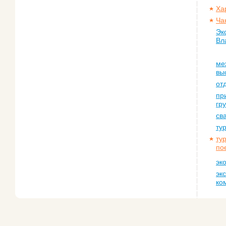
Ха
Ча
Эк
Вл
ме
вы
от
пр
гр
св
ту
ту
по
эк
эк
ко