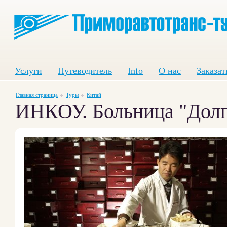
Услуги
Путеводитель
Info
О нас
Заказат
Главная страница
Туры
Китай
ИНКОУ. Больница "Долг