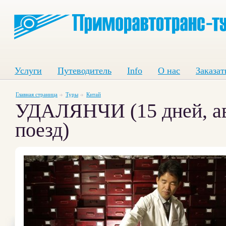
Услуги
Путеводитель
Info
О нас
Заказат
Главная страница
Туры
Китай
УДАЛЯНЧИ (15 дней, а
поезд)