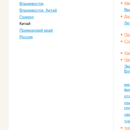
Ав
Владивосток
Ве
Владивосток, Китай
Да
Гонконг
Ле
Китай
Приморский край
Пе
Россия
Су
Ха
Ча
Эк
Вл
ме
вы
от
пр
гр
св
ту
ту