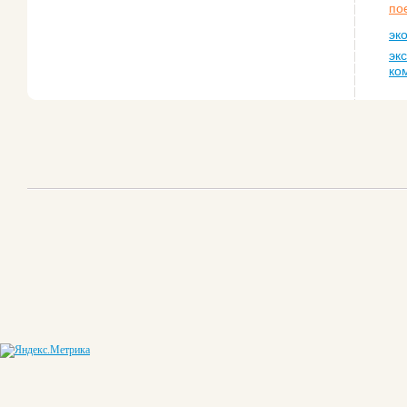
по
эк
эк
ко