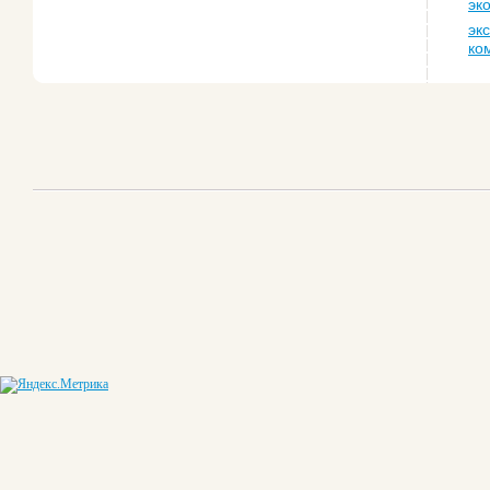
эк
эк
ко