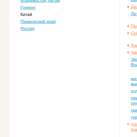
Владивосток, Китай
Да
Гонконг
Ле
Китай
Приморский край
Пе
Россия
Су
Ха
Ча
Эк
Вл
ме
вы
от
пр
гр
св
ту
ту
по