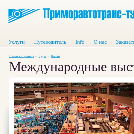
Услуги
Путеводитель
Info
О нас
Заказат
Главная страница
Туры
Китай
Международные выс