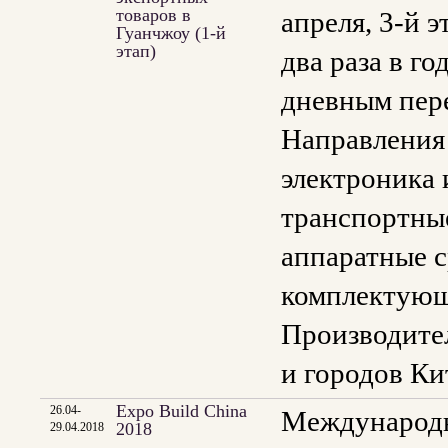
товаров в
апреля, 3-й 
Гуанчжоу (1-й
этап)
два раза в го
дневным пер
Направления 
электроника 
транспортные
аппаратные с
комплектующ
Производител
и городов Ки
Expo Build China
26.04-
Международна
2018
29.04.2018