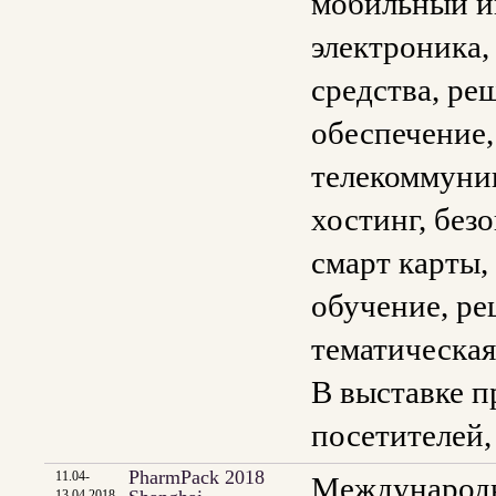
мобильный ин
электроника,
средства, ре
обеспечение,
телекоммуник
хостинг, без
смарт карты,
обучение, ре
тематическая
В выставке п
посетителей,
PharmPack 2018
11.04-
Международна
13.04.2018