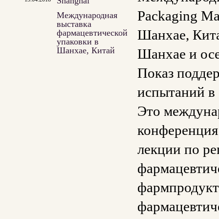
Shanghai
Packaging Ma
Международная
выставка
Шанхае, Кита
фармацевтической
упаковки в
Шанхае, Китай
Шанхае и осе
Показ подде
испытаний в
Это междунар
конференция
лекции по р
фармацевтич
фармпродукт
фармацевтиче