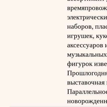
времяпровожд
электрически
наборов, пл
игрушек, кук
аксессуаров 
музыкальных 
фигурок изве
Прошлогодняя
выставочная 
Параллельное
новорожденны