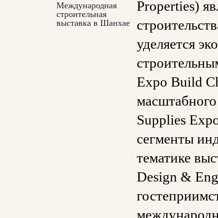
Properties) 
Международная
строительная
строительств
выставка в Шанхае
уделяется э
строительным
Expo Build C
масштабного 
Supplies Exp
сегменты инд
тематике выст
Design & Eng
гостеприимст
международны