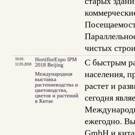
старых здани
коммерческие
Посещаемост
Параллельное
чистых стро
HortiflorExpo IPM
10.05-
С быстрым р
2018 Beijing
12.05.2018
населения, п
Международная
выставка
растет и раз
растениеводства и
цветоводства,
цветов и растений
сегодня явля
в Китае
Международна
ежегодно. Вы
GmbH и китай