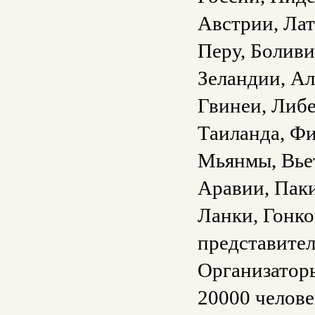
Австрии, Лат
Перу, Боливи
Зеландии, А
Гвинеи, Либ
Таиланда, Ф
Мьянмы, Вьет
Аравии, Паки
Ланки, Гонко
представите
Организаторы
20000 челове