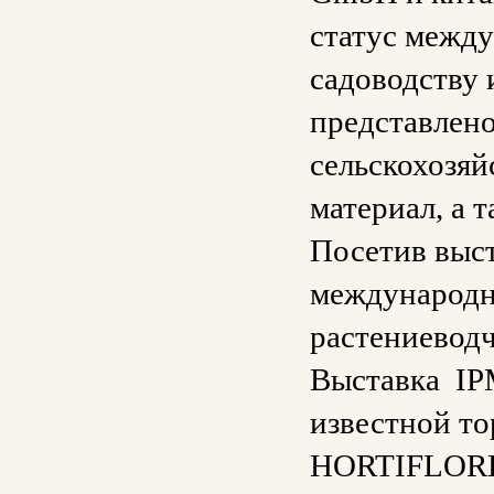
статус между
садоводству 
представлено
сельскохозяй
материал, а т
Посетив выст
международн
растениевод
Выставка IPM
известной то
HORTIFLOREX