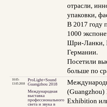
отрасли, инн
упаковки, фа
В 2017 году 
1000 экспоне
Шри-Ланки, 
Германии.
Посетили выс
больше по с
ProLight+Sound
10.05-
Международна
Guangzhou 2018
13.05.2018
(Guangzhou) I
Международная
выставка
Exhibition и
профессионального
света и звука в