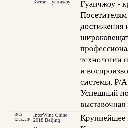
Китае, Гуанчжоу
Гуанчжоу - к
Посетителям
достижения и
широковещат
профессионал
технологии и
и воспроизво
системы, P/A
Успешный пок
выставочная 
InterWine China
10.05-
Крупнейшее 
2018 Beijing
12.05.2018