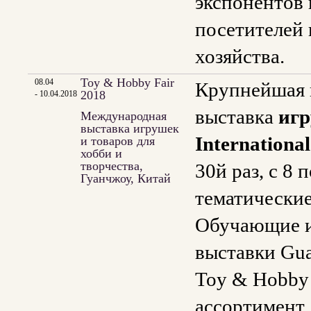
экспонентов 
посетителей 
хозяйства.
Toy & Hobby Fair
08.04
Крупнейшая в
2018
- 10.04.2018
выставка
игр
Международная
выставка игрушек
Internationa
и товаров для
хобби и
творчества,
30й раз, с 8
Гуанчжоу, Китай
тематически
Обучающие и
выставки Gua
Toy & Hobby 
ассортимент