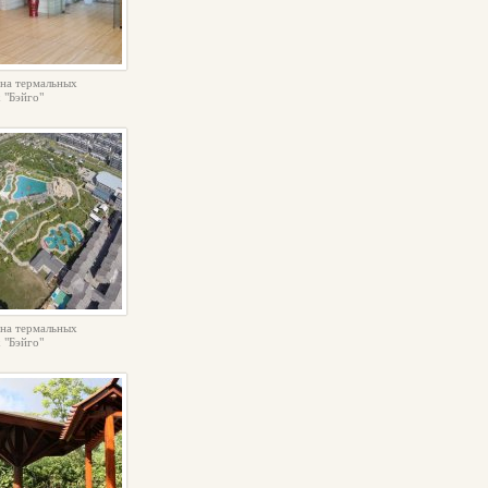
на термальных
 "Бэйго"
на термальных
 "Бэйго"