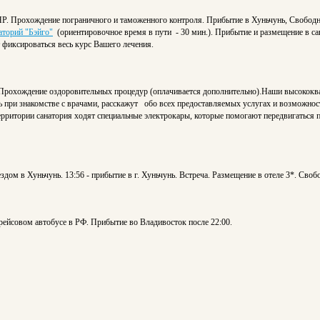
НР. Прохождение пограничного и таможенного контроля. Прибытие в Хуньчунь, Свободно
аторий "Бэйго"
(ориентировочное время в пути - 30 мин.). Прибытие и размещение в с
т фиксироваться весь курс Вашего лечения.
Прохождение оздоровительных процедур (оплачивается дополнительно).Наши высококв
 при знакомстве с врачами, расскажут обо всех предоставляемых услугах и возможност
 что по территории санатория ходят специальные электрокары, которые пом
здом в Хуньчунь. 13:56 - прибытие в г. Хуньчунь. Встреча. Размещение в отеле 3*. Своб
рейсовом автобусе в РФ. Прибытие во Владивосток после 22:00.