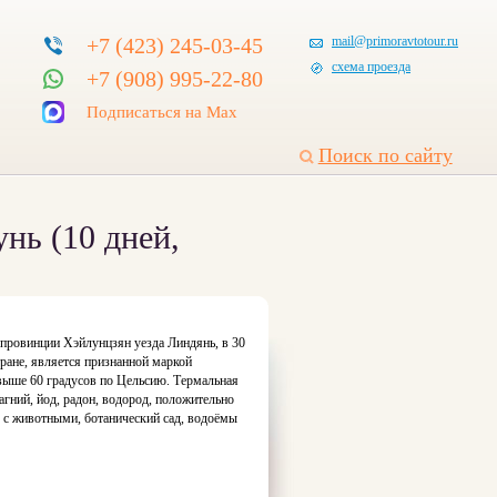
+7 (423) 245-03-45
mail@primoravtotour.ru
схема проезда
+7 (908) 995-22-80
Подписаться на Max
Поиск по сайту
нь (10 дней,
 провинции Хэйлунцзян уезда Линдянь, в 30
тране, является признанной маркой
свыше 60 градусов по Цельсию. Термальная
агний, йод, радон, водород, положительно
 с животными, ботанический сад, водоёмы