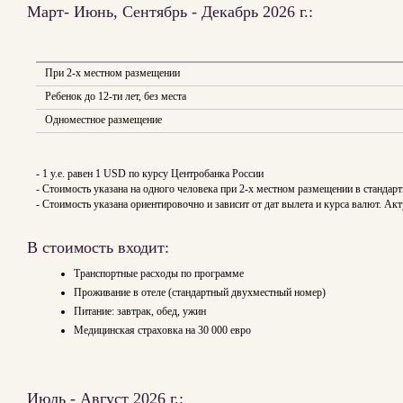
Март- Июнь, Сентябрь - Декабрь 2026 г.:
При 2-х местном размещении
Ребенок до 12-ти лет, без места
Одноместное размещение
- 1 y.e. равен 1 USD по курсу Центробанка России
- Стоимость указана на одного человека при 2-х местном размещении в стандар
- Стоимость указана ориентировочно и зависит от дат вылета и курса валют. 
В стоимость входит:
Транспортные расходы по программе
Проживание в отеле (стандартный двухместный номер)
Питание: завтрак, обед, ужин
Медицинская страховка на 30 000 евро
Июль - Август 2026 г.: