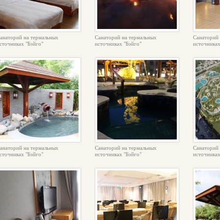
анаторий на термальных
Санаторий на термальных
Санаторий 
сточниках "Бэйго"
источниках "Бэйго"
источниках
анаторий на термальных
Санаторий на термальных
Санаторий 
сточниках "Бэйго"
источниках "Бэйго"
источниках