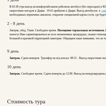
В 03:30 утра выезд на комфортабельном рейсовом автобусе (без пересадок) в К
скоростным поездом в Дацин. 19:41 прибытие в Дацин. Выезд автобусом в
сан
необходимых первичных анализов, открытие специальной карты-гостя, где буде
2 - 8 день
Завтрак, обед, Ужин. Свободное время.
Посещение термальных источников.
помогут Вам сориентироваться во всех назначенных процедурах, окажут помощь
большой и красивой территорией санатория. Обращаем ваше внимание,
9 день
Завтрак.
Сдача номеров. Траснфер на ж/д вокзал. 08:31 - Выезд скоростным пое
10 день
Завтрак.
Свободное время. Сдача номеров до 12:00. Выезд на международном 
Стоимость тура