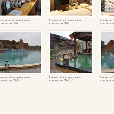
анаторий на термальных
Санаторий на термальных
Санаторий 
сточниках "Бэйго"
источниках "Бэйго"
источниках
анаторий на термальных
Санаторий на термальных
Санаторий 
сточниках "Бэйго"
источниках "Бэйго"
источниках