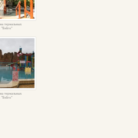
на термальных
 "Бэйго"
на термальных
 "Бэйго"