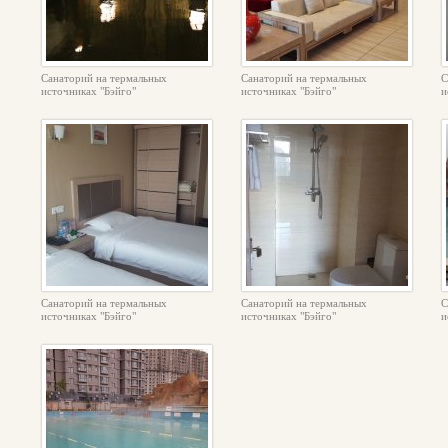
Санаторий на термальных
Санаторий на термальных
С
источниках "Бэйго"
источниках "Бэйго"
и
Санаторий на термальных
Санаторий на термальных
С
источниках "Бэйго"
источниках "Бэйго"
и