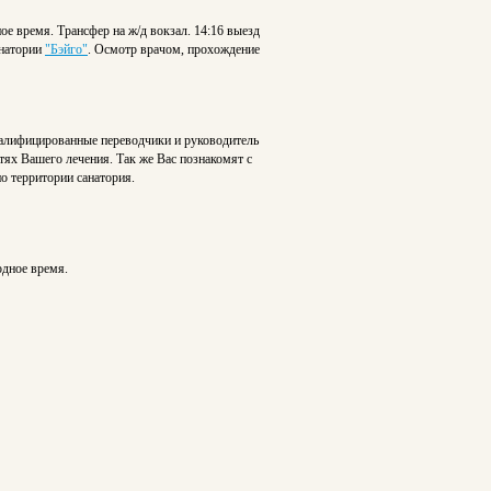
е время. Трансфер на ж/д вокзал. 14:16 выезд
анатории
"Бэйго"
. Осмотр врачом, прохождение
алифицированные переводчики и руководитель
ях Вашего лечения. Так же Вас познакомят с
огают передвигаться по территории санатория.
одное время.