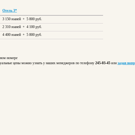
Отель 3*
3 150 юаней + 5 800 руб.
2 310 юаней + 4 100 руб.
4 400 юаней + 5 800 руб.
тном номере
Актуальные цены можно узнать у наших менеджеров по телефону
245-03-45
или
задав вопр
: