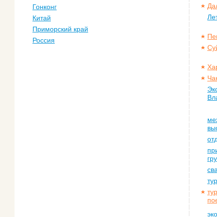
Да
Гонконг
Ле
Китай
Приморский край
Пе
Россия
Су
Ха
Ча
Эк
Вл
ме
вы
от
пр
гр
св
ту
ту
по
эк