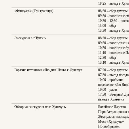
18:25 – выезд в Хунь
«Фанчуань» (Три границы)
08:30 – сбор группы
09:30 – посещение с
10:30 – 12:30 – посе
13:00 – обед
13:30 – выезд в Хунь
Экскурсия в г.Тумэнь
08:30 – сбор группы
09:30 – посещение и 
10:30 – посещение б
11:10 – посещение П
12:30 – обед
13:10 – выезд в Хунь
Горячие источники «Лю дин Шань» г. Дуньхуа
07:20 – сбор группы
07:30 – выезд поезд
10:00 – прибытие
посещение «Лю Дин
16:00 – ужин
17:30 – Вечерний Ду
выезд в Хуньчунь
Обзорная экскурсия по г. Хуньчунь
Бохайское Царство
Парк Аттракционов 
Жемчужная площадь
Мост «Хуньчунь»
Ночной рынок