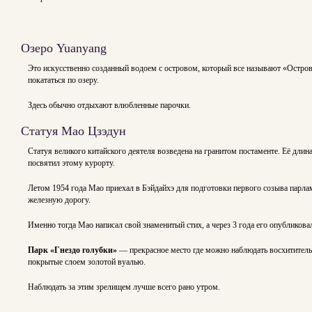
Озеро Yuanyang
Это искусственно созданный водоем с островом, который все называют «Остров
покататься по озеру.
Здесь обычно отдыхают влюбленные парочки.
Статуя Мао Цзэдун
Статуя великого китайского деятеля возведена на гранитом постаменте. Её дли
посвятил этому курорту.
Летом 1954 года Мао приехал в Бэйдайхэ для подготовки первого созыва парлам
железную дорогу.
Именно тогда Мао написал свой знаменитый стих, а через 3 года его опубликова
Парк «Гнездо голубки»
— прекрасное место где можно наблюдать восхитительн
покрытые слоем золотой вуалью.
Наблюдать за этим зрелищем лучше всего рано утром.