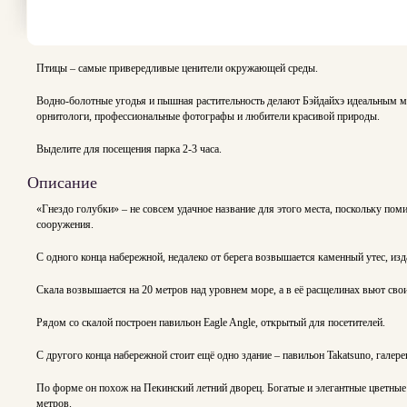
Птицы – самые привередливые ценители окружающей среды.
Водно-болотные угодья и пышная растительность делают Бэйдайхэ идеальным мест
орнитологи, профессиональные фотографы и любители красивой природы.
Выделите для посещения парка 2-3 часа.
Описание
«Гнездо голубки» – не совсем удачное название для этого места, поскольку по
сооружения.
С одного конца набережной, недалеко от берега возвышается каменный утес, и
Скала возвышается на 20 метров над уровнем море, а в её расщелинах вьют свои
Рядом со скалой построен павильон Eagle Angle, открытый для посетителей.
С другого конца набережной стоит ещё одно здание – павильон Takatsuno, галер
По форме он похож на Пекинский летний дворец. Богатые и элегантные цветны
метров.