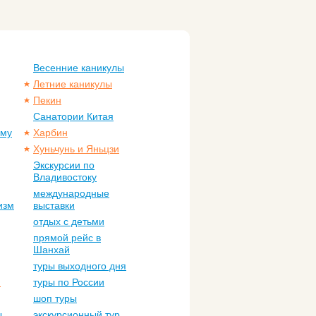
Весенние каникулы
Летние каникулы
Пекин
Санатории Китая
ому
Харбин
Хуньчунь и Яньцзи
Экскурсии по
Владивостоку
международные
изм
выставки
отдых с детьми
прямой рейс в
Шанхай
туры выходного дня
м
туры по России
шоп туры
ы
экскурсионный тур,