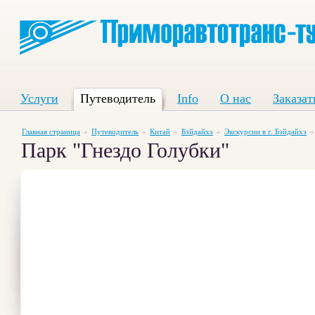
Услуги
Путеводитель
Info
О нас
Заказат
Главная страница
Путеводитель
Китай
Бэйдайхэ
Экскурсии в г. Бэйдайхэ
Парк "Гнездо Голубки"