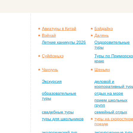
Авиатуры в Китай
Бэйдайхэ
Вэйхай
Далянь
Летние каникулы 2026
Оздоровительные
туры
Суйфэньхэ
Туры по Приморск
краю
Чанчунь
Шеньян
Экскурсия
деловой и
корпоративный тур
образовательные
отдых на море
туры
прием школьных
групп
свадебные туры
семейный отдых
туры для школьников
туры на скоростно
поезде
экологический тур
экскурсионные тур