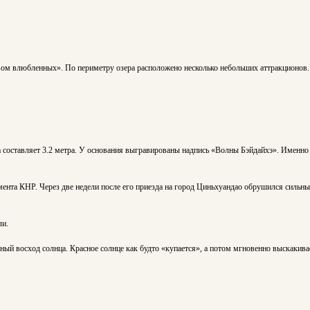
ом влюбленных». По периметру озера расположено несколько небольших аттракционов. 
на составляет 3.2 метра. У основания выгравированы надпись «Волны Бэйдайхэ». Именно
ента КНР. Через две недели после его приезда на город Циньхуандао обрушился сильный
ли.
ый восход солнца. Красное солнце как будто «купается», а потом мгновенно выскакивае