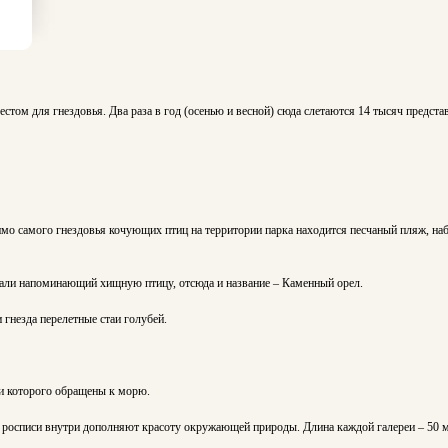
ом для гнездовья. Два раза в год (осенью и весной) сюда слетаются 14 тысяч представ
мимо самого гнездовья кочующих птиц на территории парка находится песчаный пляж, на
здали напоминающий хищную птицу, отсюда и название – Каменный орел.
 гнезда перелетные стаи голубей.
еи которого обращены к морю.
е росписи внутри дополняют красоту окружающей природы. Длина каждой галереи – 50 