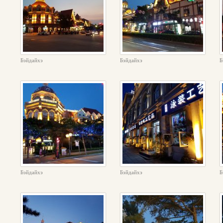
Бэйдайхэ
Бэйдайхэ
Б
Бэйдайхэ
Бэйдайхэ
Б