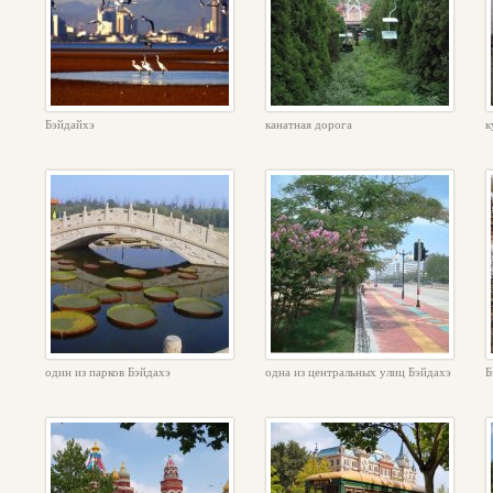
Бэйдайхэ
канатная дорога
к
один из парков Бэйдахэ
одна из центральных улиц Бэйдахэ
Б