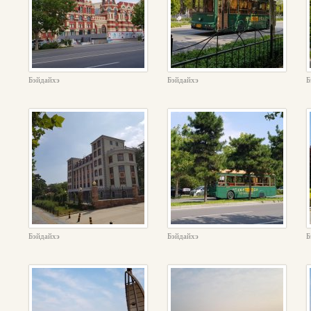
Бэйдайхэ
Бэйдайхэ
Б
Бэйдайхэ
Бэйдайхэ
Б