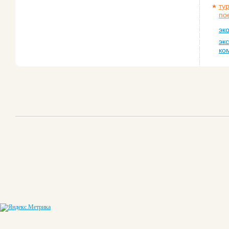
ту
по
эк
эк
ко