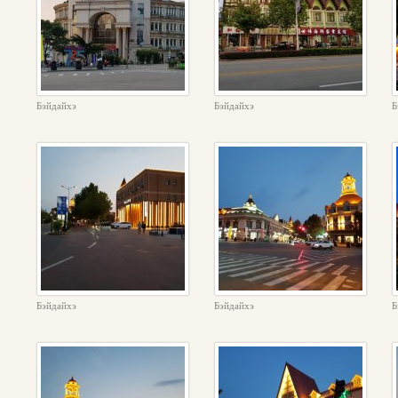
Бэйдайхэ
Бэйдайхэ
Б
Бэйдайхэ
Бэйдайхэ
Б