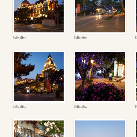
Бэйдайхэ
Бэйдайхэ
Б
Бэйдайхэ
Бэйдайхэ
Б