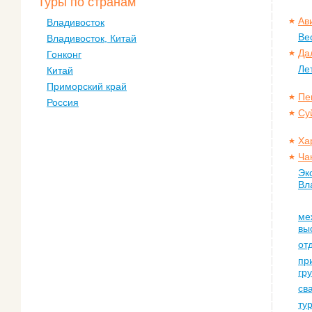
Туры по странам
Ав
Владивосток
Ве
Владивосток, Китай
Да
Гонконг
Ле
Китай
Приморский край
Пе
Россия
Су
Ха
Ча
Эк
Вл
ме
вы
от
пр
гр
св
ту