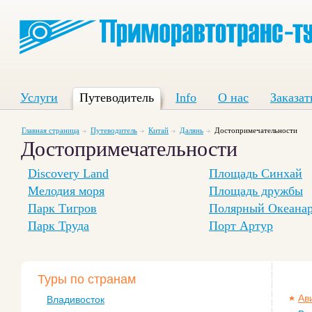
Услуги
Путеводитель
Info
О нас
Заказат
Главная страница
Путеводитель
Китай
Далянь
Достопримечательности
Достопримечательности
Discovery Land
Площадь Синхай
Мелодия моря
Площадь дружбы
Парк Тигров
Полярный Океана
Парк Труда
Порт Артур
Туры по странам
Ав
Владивосток