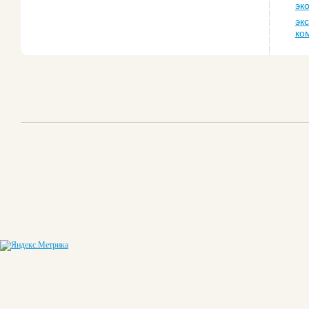
эк
эк
ко