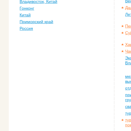
Ве
Владивосток, Китай
Да
Гонконг
Ле
Китай
Приморский край
Пе
Россия
Су
Ха
Ча
Эк
Вл
ме
вы
от
пр
гр
св
ту
ту
по