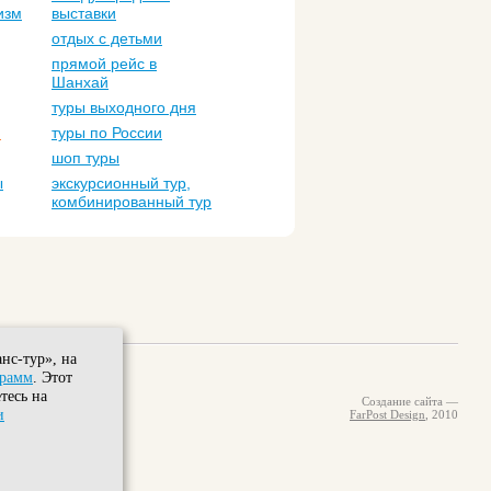
изм
выставки
отдых с детьми
прямой рейс в
Шанхай
туры выходного дня
м
туры по России
шоп туры
ы
экскурсионный тур,
комбинированный тур
нс-тур», на
грамм
. Этот
тесь на
Создание сайта —
и
FarPost Design
, 2010