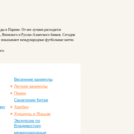
ды в Париже. От нее лучами расходятся
, Японского и
Русско-Азиатского
банков. Сегодня
де показывают международные футбольные матчи.
го.
Весенние каникулы
Летние каникулы
Пекин
Санатории Китая
ому
Харбин
Хуньчунь и Яньцзи
Экскурсии по
Владивостоку
международные