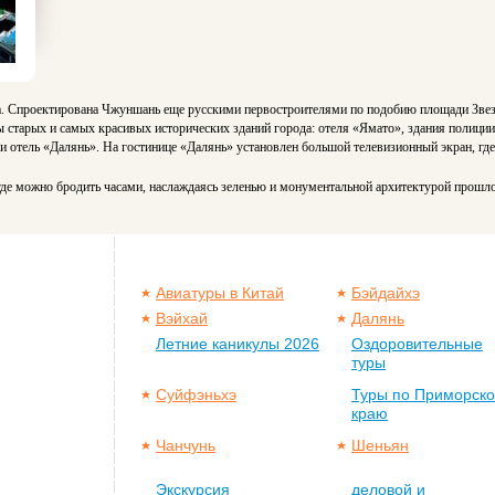
а. Спроектирована Чжуншань еще русскими первостроителями по подобию площади Звез
 старых и самых красивых исторических зданий города: отеля «Ямато», здания полиции
и отель «Далянь». На гостинице «Далянь» установлен большой телевизионный экран, г
где можно бродить часами, наслаждаясь зеленью и монументальной архитектурой прошло
Авиатуры в Китай
Бэйдайхэ
Вэйхай
Далянь
Летние каникулы 2026
Оздоровительные
туры
Суйфэньхэ
Туры по Приморск
краю
Чанчунь
Шеньян
Экскурсия
деловой и