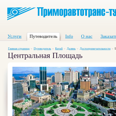
Услуги
Путеводитель
Info
О нас
Заказат
Главная страница
Путеводитель
Китай
Далянь
Достопримечательности
Центральная Площадь