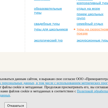
корпоративный тур
образовательные
отдых на море
туры
прием школьных
групп
свадебные туры
семейный отдых
туры для школьников
туры на скоростно
поезде
экологический тур
экскурсионные тур
ьзоваться данным сайтом, я выражаю свое согласие ООО «Приморавтотра
 персональных данных, в том числе с использованием метрических про
т файлы cookie и метаданные. Продолжая просматривать его, вы соглашае
Головной офис: Владивосток, ул. Комсомольская, 7А.
 нами файлов cookie и метаданных в соответствии с
Политикой обработк
Тел.: +7-908-995-22-80 Факс: (423) 2450821
Электронная почта:
mail@primoravtotour.ru
данных
.
Политика обработки персональных данных
Отказаться