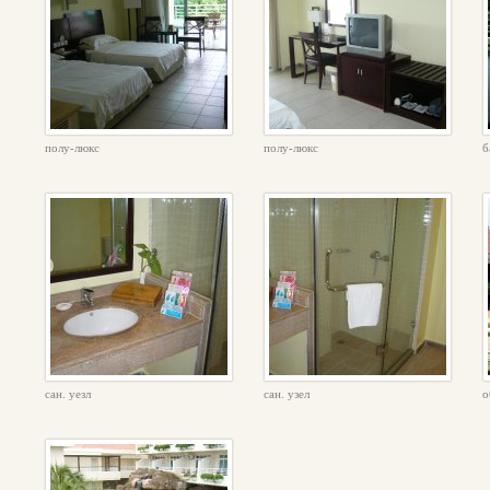
полу-люкс
полу-люкс
б
сан. уезл
сан. узел
о