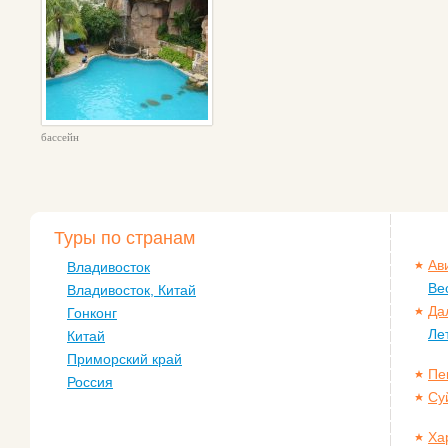
бассейн
Туры по странам
Ав
Владивосток
Ве
Владивосток, Китай
Да
Гонконг
Ле
Китай
Приморский край
Пе
Россия
Су
Ха