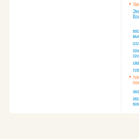
Ча
Эк
Вл
ме
вы
от
пр
гр
св
ту
ту
по
эк
эк
ко