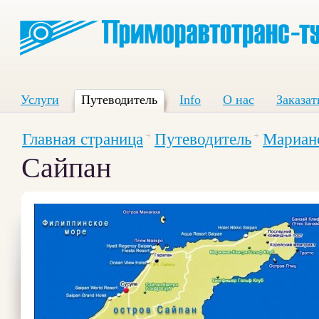
Услуги
Путеводитель
Info
О нас
Заказат
Главная страница
Путеводитель
Марианс
Сайпан