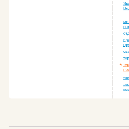
Эк
Вл
ме
вы
от
пр
гр
св
ту
ту
по
эк
эк
ко