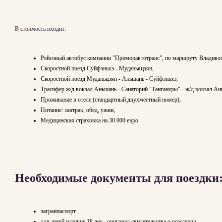
В стоимость входит:
Рейсовый автобус компании "Приморавтотранс", по маршруту Владивос
Скоростной поезд Суйфэньхэ - Муданьяцзян,
Скоростной поезд Муданьцзян - Аньшань - Суйфэньхэ,
Траснфер ж/д вокзал Аньшань - Санаторий "Танганцзы" - ж/д вокзал А
Проживание в отеле (стандартный двухместный номер),
Питание: завтрак, обед, ужин,
Медицинская страховка на 30 000 евро.
Необходимые документы для поездки
загранпаспорт
для детей младше 18 лет - оригинал свидетельства о рождении