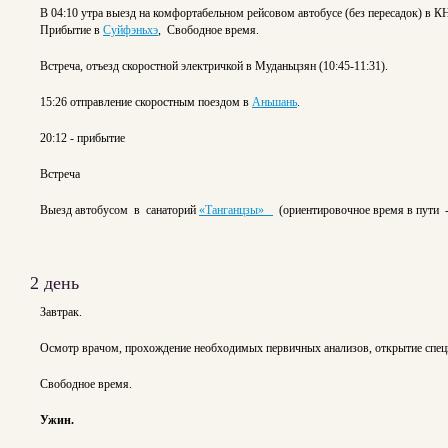
В 04:10 утра выезд на комфортабельном рейсовом автобусе (без пересадок) в 
Прибытие в
Суйфэньхэ
, Свободное время.
Встреча, отъезд скоростной электричкой в Муданьцзян (10:45-11:31).
15:26 отправление скоростным поездом в
Аньшань
.
20:12 - прибытие
Встреча
Выезд автобусом в санаторий
«Танганцзы»
(ориентировочное время в пути -
2 день
Завтрак.
Осмотр врачом, прохождение необходимых первичных анализов, открытие специа
Свободное время.
Ужин.