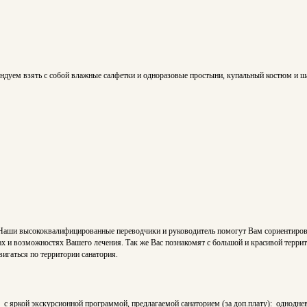
ндуем взять с собой влажные салфетки и одноразовые простыни, купальный костюм и ш
Наши высококвалифицированные переводчики и руководитель помогут Вам сориентирова
х и возможностях Вашего лечения. Так же Вас познакомят с большой и красивой терри
игаться по территории санатория.
с яркой экскурсионной программой, предлагаемой санаторием (за доп.плату): одноднев