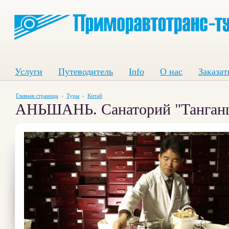
Услуги
Путеводитель
Info
О нас
Заказат
Главная страница
Туры
Китай
АНЬШАНЬ. Санаторий "Танганцзы