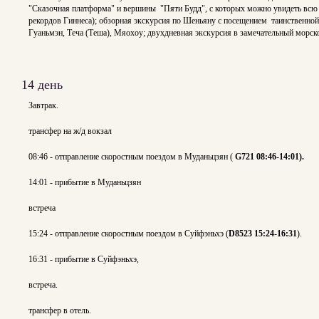
"Сказочная платформа" и вершины "Пяти Будд", с которых можно увидеть всю п
рекордов Гиннеса); обзорная экскурсия по Шеньяну с посещением таинственной
Гуаньмэн, Теча (Теша), Мяохоу; двухдневная экскурсия в замечательный морск
14 день
Завтрак.
трансфер на ж/д вокзал
08:46 - отправление скоростным поездом в Муданьцзян (
G721
08:46-14:01).
14:01 - прибытие в Муданьцзян
встреча
15:24 - отправление скоростным поездом в Суйфэньхэ (
D8523 15:24-16:31
).
16:31 - прибытие в Суйфэньхэ,
встреча.
трансфер в отель.