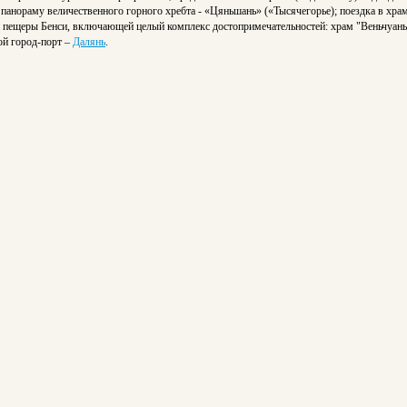
анораму величественного горного хребта - «Цяньшань» («Тысячегорье); поездка в хра
 пещеры Бенси, включающей целый комплекс достопримечательностей: храм "Веньчуань"
ой город-порт –
Далянь
.