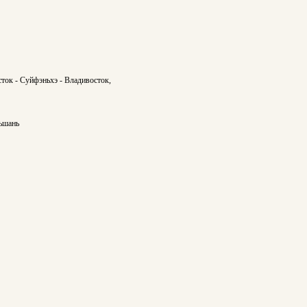
ток - Суйфэньхэ - Владивосток,
ньшань
: