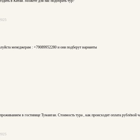
ездить в Китай. Можете для нас подобрать тур?
2025
алуйста менеджерам : +79089952280 и они подберут варианты
с проживанием в гостинице Туманган. Стоимость тура , как происходит оплата рублёвой ч
2025