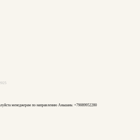
2025
жалуйста менеджерам по направлению Аньшань: +79089952280