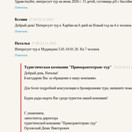
Здравствуйте, интересует тур на июнь 2026 г. 15 детей, гостиница д/б с бассе
Ответить
Ксения
17:18 25.11.2025
Добрый день! Интересует тур в Харбин на 6 дней на Новый год на 4-х человек
Ответить
Наталья
17:06 23.11.2025
Интересует тур в Муданцзян 5.01-10.01.26. На 7 человек
Ответить
Туристическая компания "Приморавтотранс-тур"
13:52 24.11.
Добрый день, Наталья!
Благодарим Вас за обращение в нашу компанию.
Для более подробной консультации и бронирования тура, напишите по
Будем рады видеть Вас среди туристов нашей компании!
С уважением,
заместитель директора
туристической компании "Приморавтотранс-тур"
Орловский Денис Викторович