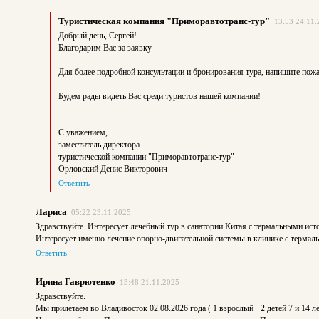
Туристическая компания "Приморавтотранс-тур"
13:53 24.11.
Добрый день, Сергей!
Благодарим Вас за заявку
Для более подробной консультации и бронирования тура, напишите пож
Будем рады видеть Вас среди туристов нашей компании!
С уважением,
заместитель директора
туристической компании "Приморавтотранс-тур"
Орловский Денис Викторович
Ответить
Лариса
05:22 23.11.2025
Здравствуйте. Интересует лечебный тур в санатории Китая с термальными исто
Интересует именно лечение опорно-двигательной системы в клинике с термал
Ответить
Ирина Гаврютенко
13:48 21.11.2025
Здравствуйте.
Мы прилетаем во Владивосток 02.08.2026 года ( 1 взрослый+ 2 детей 7 и 14 лет