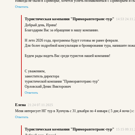
Никогда не были в Приморье, хочется успеть познакомиться с Приморьем и съ
Ответить
Туристическая компания "Приморавтотранс-тур"
14:53 24.11.
Добрый день, Ирина!
Благодарим Вас за обращение в нашу компанию.
Н лето 2026 года, программы будут готовы не ранее февраля.
Для более подробной консультации и бронирования тура, напишите пож
Будем рады видеть Вас среди туристов нашей компании!
С уважением,
заместитель директора
туристической компании "Приморавтотранс-тур"
Орловский Денис Викторович
Ответить
Елена
21:24 07.11.2025
Меня интересует НГ тур в Хунчунь с 31 декабря по 4 января ( 5 дне,4 ночи ) 
Ответить
Туристическая компания "Приморавтотранс-тур"
15:15 09.11.