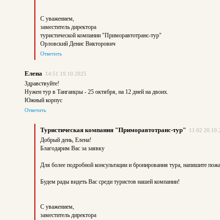
С уважением,
заместитель директора
туристической компании "Приморавтотранс-тур"
Орловский Денис Викторович
Ответить
Елена
14:51 19.10.2025
Здравствуйте!
Нужен тур в Танганцзы - 25 октября, на 12 дней на двоих.
Южный корпус
Ответить
Туристическая компания "Приморавтотранс-тур"
11:02 20.10.
Добрый день, Елена!
Благодарим Вас за заявку
Для более подробной консультации и бронирования тура, напишите по
Будем рады видеть Вас среди туристов нашей компании!
С уважением,
заместитель директора