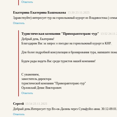
Ответить
Екатерина Екатерина Башмакова
15:30 23.11.2025
Здравствуйте) интересует тур на горнолыжный курорт из Владивостока ) семья
Ответить
Туристическая компания "Приморавтотранс-тур"
13:52 24.11.
Добрый день, Екатерина!
Благодарим Вас за запрос о поездке на горнолыжный курорт в КНР.
Для более подробной консультации и бронирования тура, напишите по
Будем рады видеть Вас среди туристов нашей компании!
С уважением,
заместитель директора
туристической компании "Приморавтотранс-тур"
Орловский Денис Викторович
Ответить
Сергей
13:54 23.11.2025
Добрый день.Интересует тур Вл-ок-Далянь через Суньфуйхэ авиа. 30.12-09.01.26
Ответить