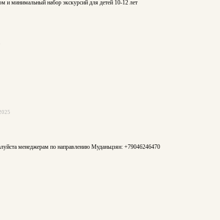
йном и минимальный набор экскурсий для детей 10-12 лет
.
2025
жалуйста менеджерам по направлению Муданьцзян: +79046246470