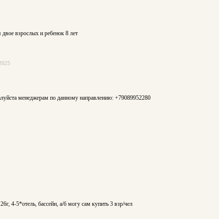
 двое взрослых и ребенок 8 лет
2025
жалуйста менеджерам по данному направлению: +79089952280
г, 4-5*отель, бассейн, а/б могу сам купить 3 взр/чел