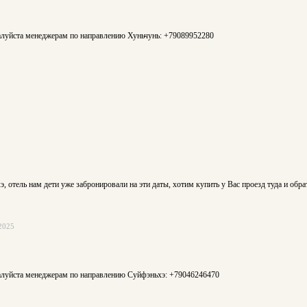
жалуйста менеджерам по направлению Хуньчунь: +79089952280
э, отель нам дети уже забронировали на эти даты, хотим купить у Вас проезд туда и обра
2025
жалуйста менеджерам по направлению Суйфэньхэ: +79046246470