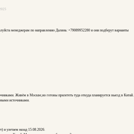
2025
алуйста менеджерам по направлению Далянь: +79089952280 и они подберут варианты
чниками. Живём в Москве,но готовы прилететь туда откуда планируется выезд в Китай. Д
ьными источниками.
) и улетаем назад 15.08.2026.